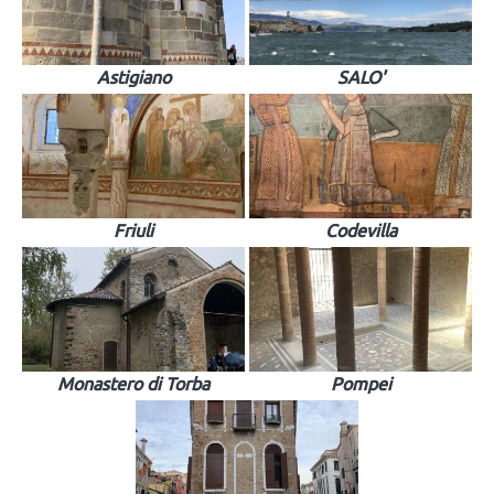
Astigiano
SALO'
Friuli
Codevilla
Monastero di Torba
Pompei