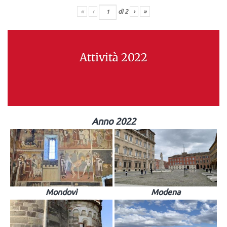
«
‹
di
2
›
»
Attività 2022
Anno 2022
Mondovì
Modena