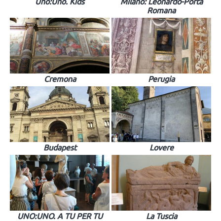
Uno:Uno. Kids
Milano: Leonardo-Porta
Romana
Cremona
Perugia
Budapest
Lovere
UNO:UNO. A TU PER TU
La Tuscia