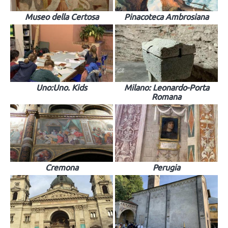
Museo della Certosa
Pinacoteca Ambrosiana
Uno:Uno. Kids
Milano: Leonardo-Porta
Romana
Cremona
Perugia