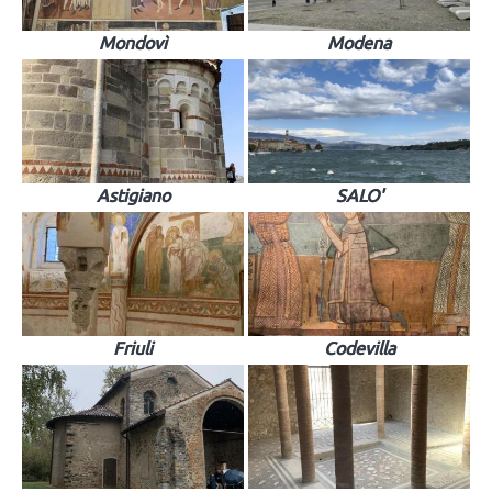
Mondovì
Modena
Astigiano
SALO'
Friuli
Codevilla