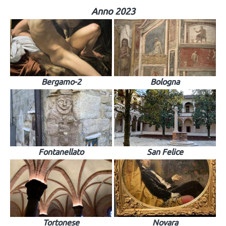
Anno 2023
Bergamo-2
Bologna
Fontanellato
San Felice
Tortonese
Novara