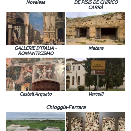
Novalesa
DE PISIS DE CHIRICO
CARRÀ
GALLERIE D'ITALIA -
Matera
ROMANTICISMO
Castell'Arquato
Vercelli
Chioggia-Ferrara