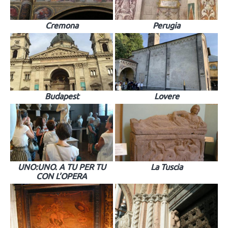
Cremona
Perugia
Budapest
Lovere
UNO:UNO. A TU PER TU
La Tuscia
CON L’OPERA