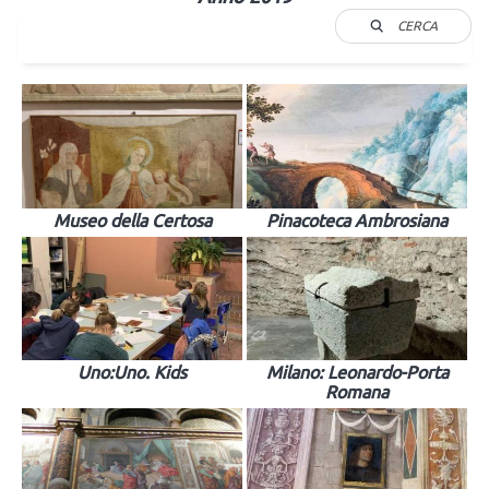
CERCA
Museo della Certosa
Pinacoteca Ambrosiana
Uno:Uno. Kids
Milano: Leonardo-Porta
Romana