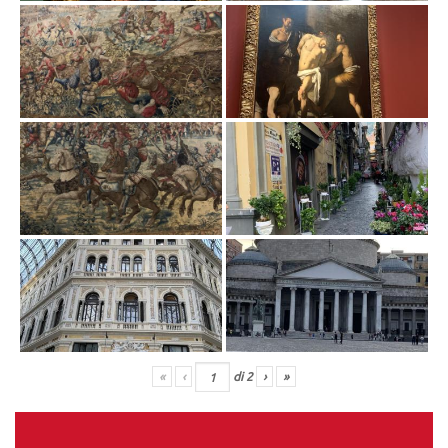
«
‹
di
2
›
»