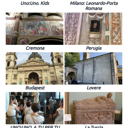
Uno:Uno. Kids
Milano: Leonardo-Porta
Romana
Cremona
Perugia
Budapest
Lovere
UNO:UNO. A TU PER TU
La Tuscia