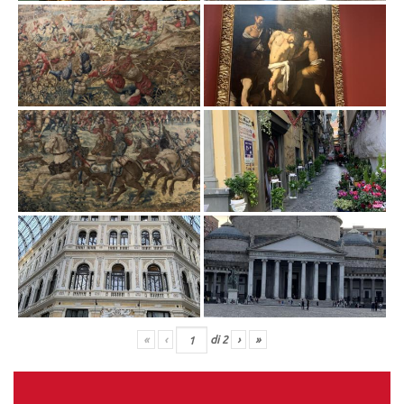
«
‹
di
2
›
»