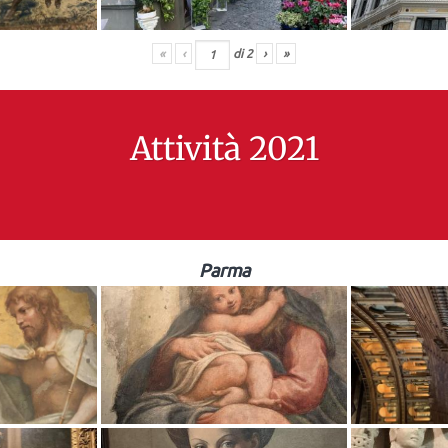
«
‹
di
2
›
»
Attività 2021
Parma