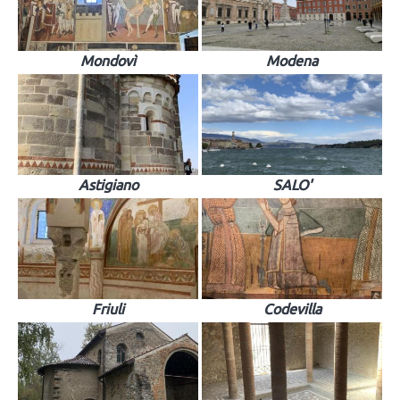
Mondovì
Modena
Astigiano
SALO'
Friuli
Codevilla