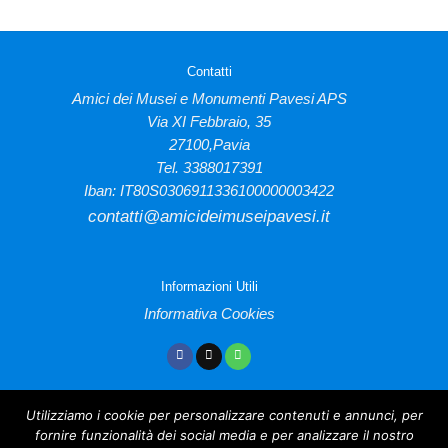
Contatti
Amici dei Musei e Monumenti Pavesi APS
Via XI Febbraio, 35
27100,Pavia
Tel. 3388017391
Iban: IT80S0306911336100000003422
contatti@amicideimuseipavesi.it
Informazioni Utili
Informativa Cookies
Utilizziamo i cookie per personalizzare contenuti e annunci, per
fornire funzionalità dei social media e per analizzare il nostro