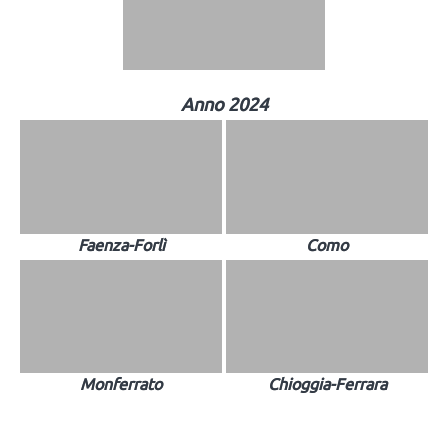
Anno 2024
Faenza-Forlì
Como
Monferrato
Chioggia-Ferrara