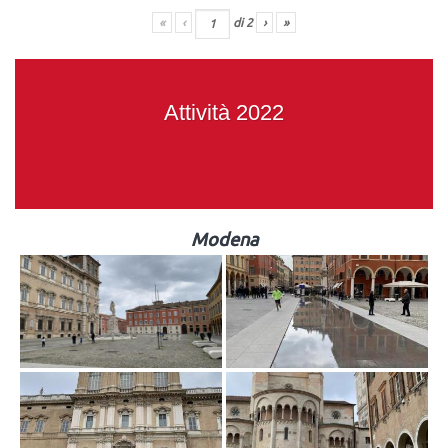
«
‹
di
2
›
»
Attività 2022
Modena