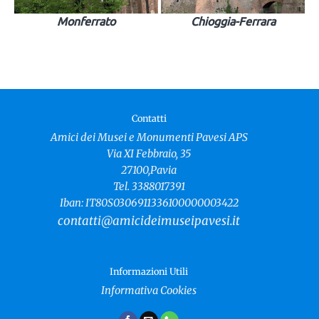
Monferrato
Chioggia-Ferrara
Contatti
Amici dei Musei e Monumenti Pavesi APS
Via XI Febbraio, 35
27100,Pavia
Tel. 3388017391
Iban: IT80S0306911336100000003422
contatti@amicideimuseipavesi.it
Informazioni Utili
Informativa Cookies