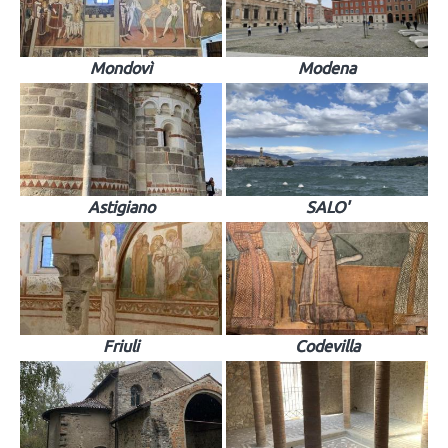
Mondovì
Modena
Astigiano
SALO'
Friuli
Codevilla