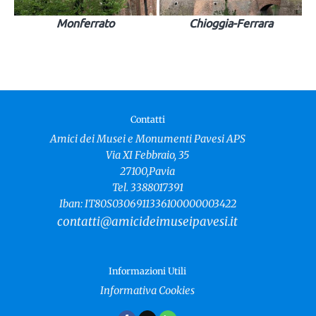
Monferrato
Chioggia-Ferrara
Contatti
Amici dei Musei e Monumenti Pavesi APS
Via XI Febbraio, 35
27100,Pavia
Tel. 3388017391
Iban: IT80S0306911336100000003422
contatti@amicideimuseipavesi.it
Informazioni Utili
Informativa Cookies