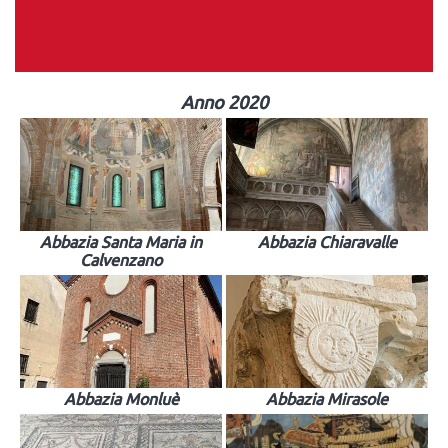
Anno 2020
Abbazia Santa Maria in
Abbazia Chiaravalle
Calvenzano
Abbazia Monluè
Abbazia Mirasole