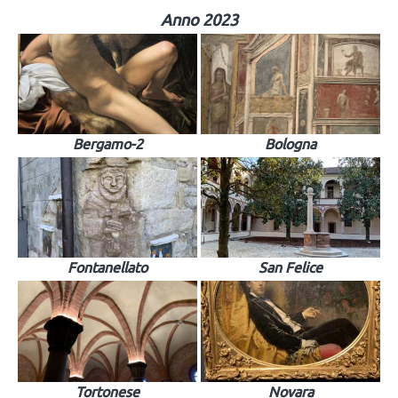
Anno 2023
Bergamo-2
Bologna
Fontanellato
San Felice
Tortonese
Novara