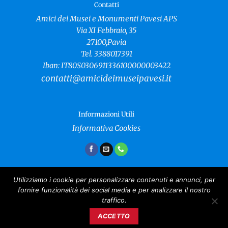
Contatti
Amici dei Musei e Monumenti Pavesi APS
Via XI Febbraio, 35
27100,Pavia
Tel. 3388017391
Iban: IT80S0306911336100000003422
contatti@amicideimuseipavesi.it
Informazioni Utili
Informativa Cookies
Utilizziamo i cookie per personalizzare contenuti e annunci, per
fornire funzionalità dei social media e per analizzare il nostro
Amici dei Musei e Monumenti Pavesi
traffico.
Copyright 2024 ©
CF: 96021040181
ACCETTO