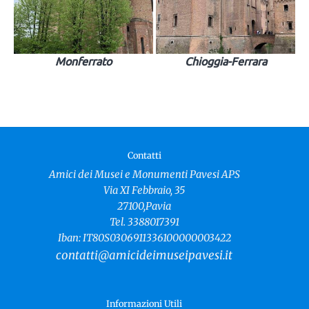
Monferrato
Chioggia-Ferrara
Contatti
Amici dei Musei e Monumenti Pavesi APS
Via XI Febbraio, 35
27100,Pavia
Tel. 3388017391
Iban: IT80S0306911336100000003422
contatti@amicideimuseipavesi.it
Informazioni Utili