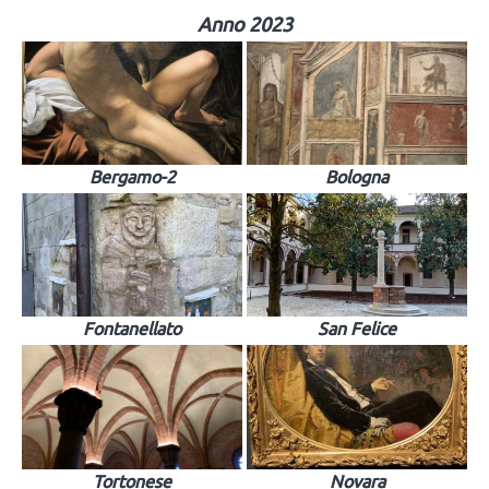
Anno 2023
Bergamo-2
Bologna
Fontanellato
San Felice
Tortonese
Novara