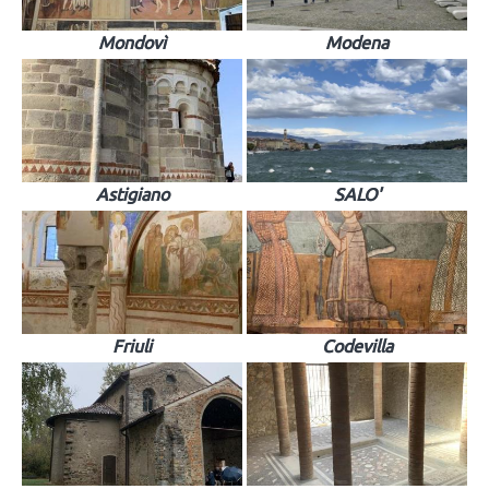
Mondovì
Modena
Astigiano
SALO'
Friuli
Codevilla