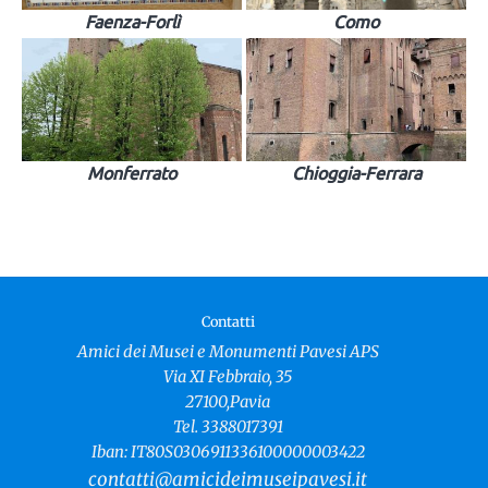
Faenza-Forlì
Como
Monferrato
Chioggia-Ferrara
Contatti
Amici dei Musei e Monumenti Pavesi APS
Via XI Febbraio, 35
27100,Pavia
Tel. 3388017391
Iban: IT80S0306911336100000003422
contatti@amicideimuseipavesi.it