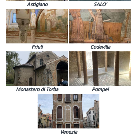
Astigiano
SALO'
Friuli
Codevilla
Monastero di Torba
Pompei
Venezia