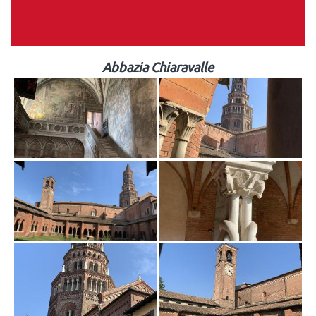
Abbazia Chiaravalle