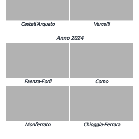
Castell'Arquato
Vercelli
Anno 2024
Faenza-Forlì
Como
Monferrato
Chioggia-Ferrara