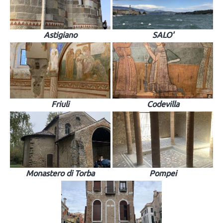
Astigiano
SALO'
Friuli
Codevilla
Monastero di Torba
Pompei