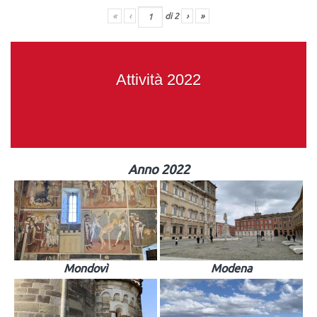
«
‹
di
2
›
»
Attività 2022
Anno 2022
Mondovì
Modena