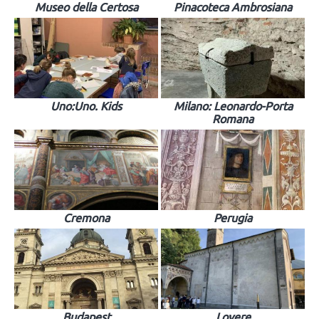
Museo della Certosa
Pinacoteca Ambrosiana
Uno:Uno. Kids
Milano: Leonardo-Porta
Romana
Cremona
Perugia
Budapest
Lovere