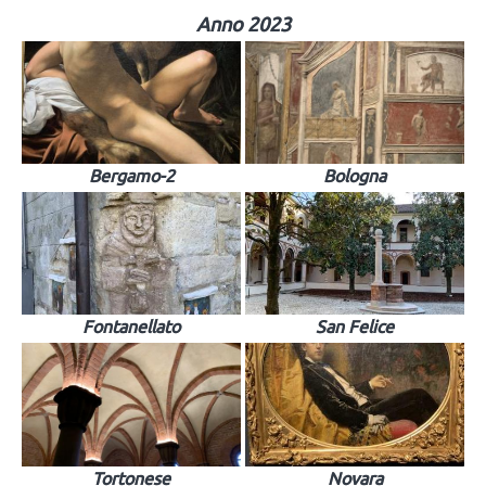
Anno 2023
Bergamo-2
Bologna
Fontanellato
San Felice
Tortonese
Novara