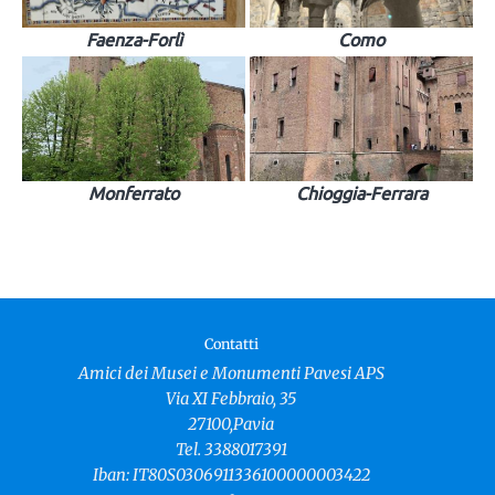
Faenza-Forlì
Como
Monferrato
Chioggia-Ferrara
Contatti
Amici dei Musei e Monumenti Pavesi APS
Via XI Febbraio, 35
27100,Pavia
Tel. 3388017391
Iban: IT80S0306911336100000003422