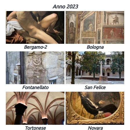
Anno 2023
Bergamo-2
Bologna
Fontanellato
San Felice
Tortonese
Novara