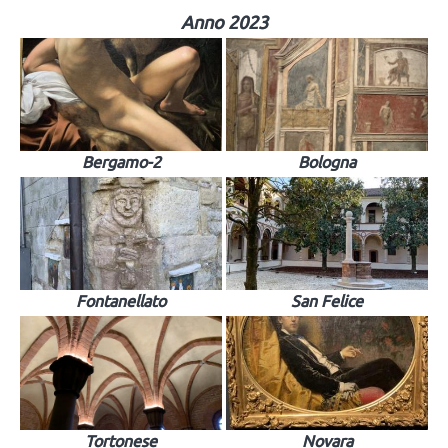
Anno 2023
Bergamo-2
Bologna
Fontanellato
San Felice
Tortonese
Novara