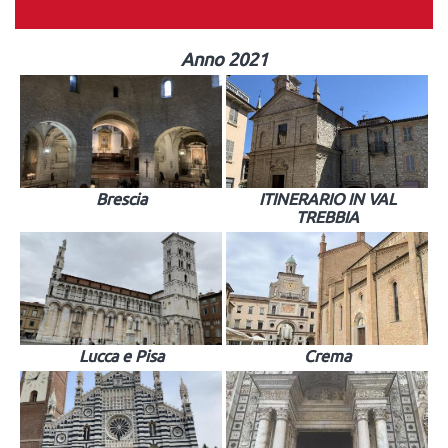
Anno 2021
Brescia
ITINERARIO IN VAL
TREBBIA
Lucca e Pisa
Crema