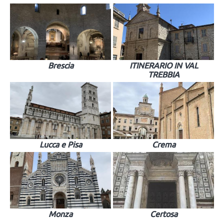
Brescia
ITINERARIO IN VAL
TREBBIA
Lucca e Pisa
Crema
Monza
Certosa