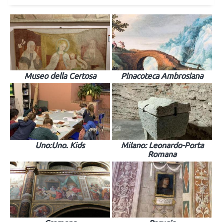
Museo della Certosa
Pinacoteca Ambrosiana
Uno:Uno. Kids
Milano: Leonardo-Porta
Romana