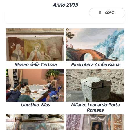
Anno 2019
CERCA
Museo della Certosa
Pinacoteca Ambrosiana
Uno:Uno. Kids
Milano: Leonardo-Porta
Romana