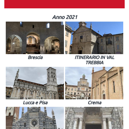
Anno 2021
Brescia
ITINERARIO IN VAL
TREBBIA
Lucca e Pisa
Crema