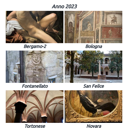
Anno 2023
Bergamo-2
Bologna
Fontanellato
San Felice
Tortonese
Novara