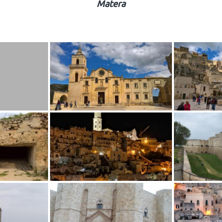
Matera