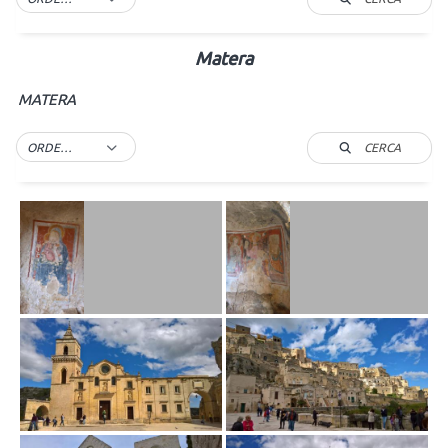
Matera
MATERA
CERCA
ORDER BY DEFAULT