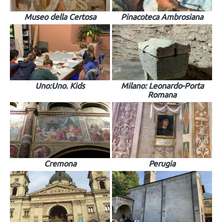
Museo della Certosa
Pinacoteca Ambrosiana
Uno:Uno. Kids
Milano: Leonardo-Porta
Romana
Cremona
Perugia