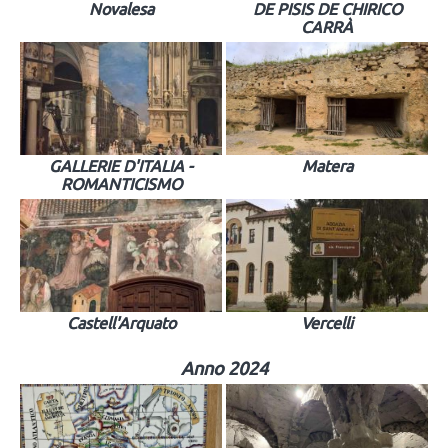
Novalesa
DE PISIS DE CHIRICO
CARRÀ
GALLERIE D'ITALIA -
Matera
ROMANTICISMO
Castell'Arquato
Vercelli
Anno 2024