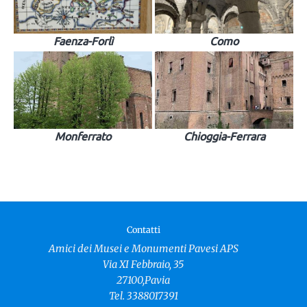
Faenza-Forlì
Como
Monferrato
Chioggia-Ferrara
Contatti
Amici dei Musei e Monumenti Pavesi APS
Via XI Febbraio, 35
27100,Pavia
Tel. 3388017391