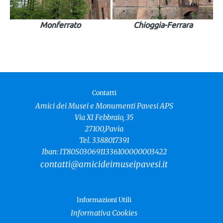
Monferrato
Chioggia-Ferrara
Contatti
Amici dei Musei e Monumenti Pavesi APS
Via XI Febbraio, 35
27100,Pavia
Tel. 3388017391
Iban: IT80S0306911336100000003422
contatti@amicideimuseipavesi.it
Informazioni Utili
Informativa Cookies