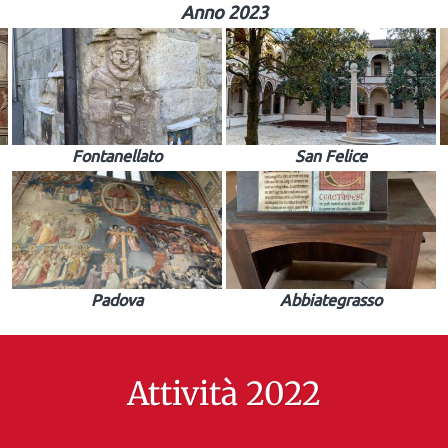
Anno 2023
Fontanellato
San Felice
Padova
Abbiategrasso
Attività 2022