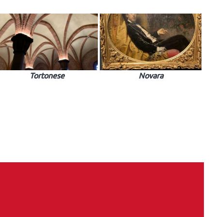
Tortonese
Novara