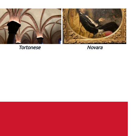
Tortonese
Novara