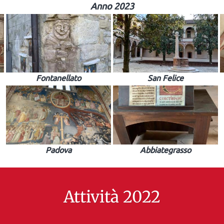
Anno 2023
Fontanellato
San Felice
Padova
Abbiategrasso
Attività 2022