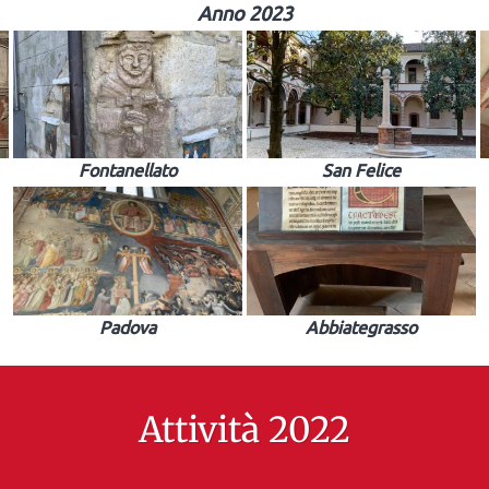
Anno 2023
Fontanellato
San Felice
Padova
Abbiategrasso
Attività 2022