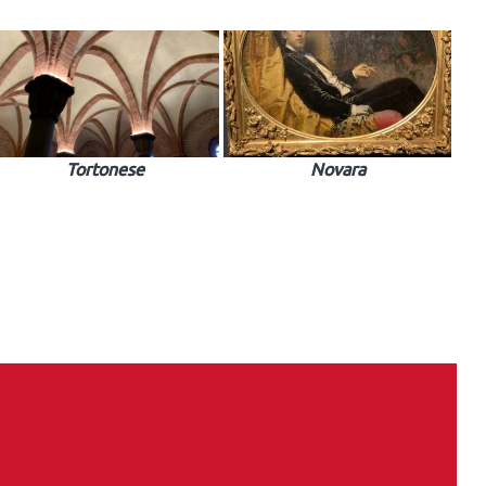
Tortonese
Novara