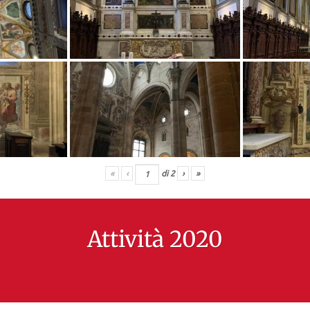
«
‹
di
2
›
»
Attività 2020