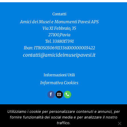
Contatti
Amici dei Musei e Monumenti Pavesi APS
Via XI Febbraio, 35
27100,Pavia
Tel. 3388017391
Iban: IT80S0306911336100000003422
contatti@amicideimuseipavesi.it
Informazioni Utili
Informativa Cookies
Utilizziamo i cookie per personalizzare contenuti e annunci, per
fornire funzionalità dei social media e per analizzare il nostro
Amici dei Musei e Monumenti Pavesi
traffico.
Copyright 2024 ©