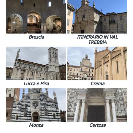
Brescia
ITINERARIO IN VAL
TREBBIA
Lucca e Pisa
Crema
Monza
Certosa