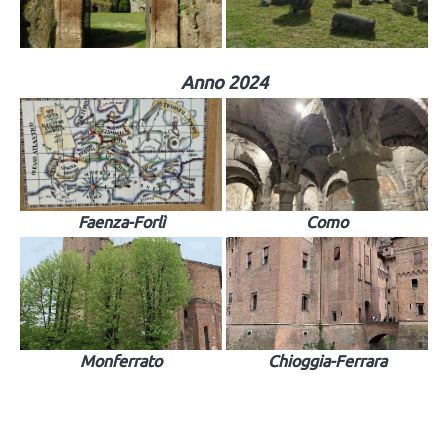
Anno 2024
Faenza-Forlì
Como
Monferrato
Chioggia-Ferrara