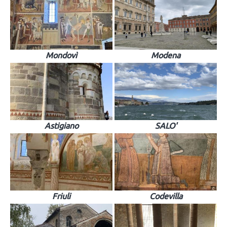
Mondovì
Modena
Astigiano
SALO'
Friuli
Codevilla