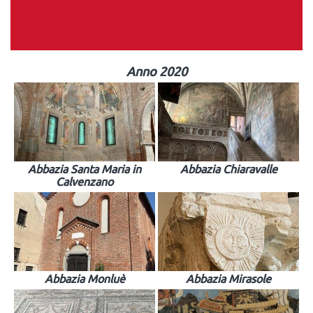
Anno 2020
Abbazia Santa Maria in
Abbazia Chiaravalle
Calvenzano
Abbazia Monluè
Abbazia Mirasole