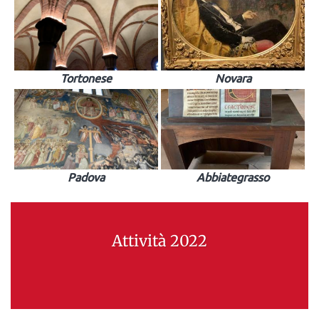
Tortonese
Novara
Padova
Abbiategrasso
Attività 2022