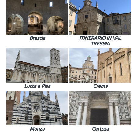
Brescia
ITINERARIO IN VAL
TREBBIA
Lucca e Pisa
Crema
Monza
Certosa