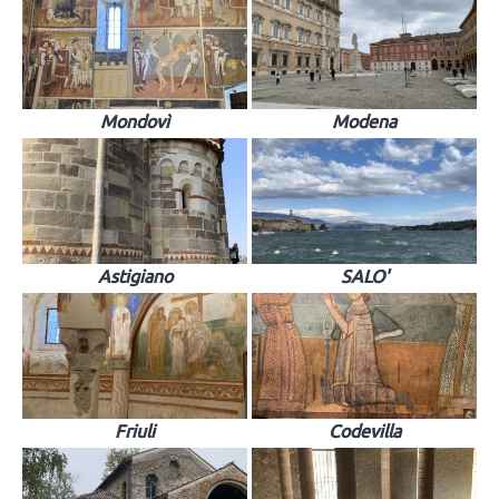
Mondovì
Modena
Astigiano
SALO'
Friuli
Codevilla