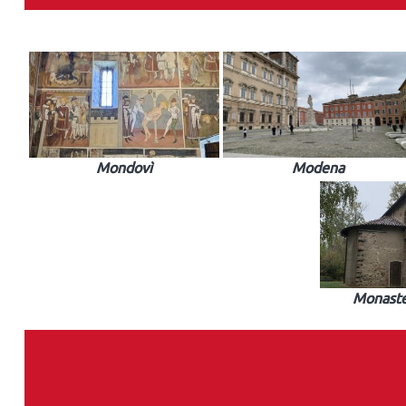
Mondovì
Modena
Monaste