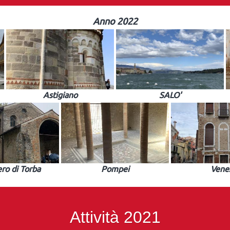
Anno 2022
Astigiano
SALO'
ro di Torba
Pompei
Vene
Attività 2021