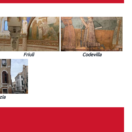
Friuli
Codevilla
zia