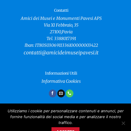
Contatti
Amici dei Musei e Monumenti Pavesi APS
Via XI Febbraio, 35
27100,Pavia
Tel. 3388017391
Iban: IT80S0306911336100000003422
contatti@amicideimuseipavesi.it
Informazioni Utili
Informativa Cookies
Utilizziamo i cookie per personalizzare contenuti e annunci, per
fornire funzionalità dei social media e per analizzare il nostro
Amici dei Musei e Monumenti Pavesi
traffico.
Copyright 2024 ©
CF: 96021040181