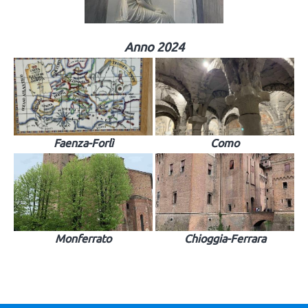
Anno 2024
Faenza-Forlì
Como
Monferrato
Chioggia-Ferrara