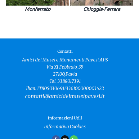
Monferrato
Chioggia-Ferrara
Contatti
Amici dei Musei e Monumenti Pavesi APS
Via XI Febbraio, 35
27100,Pavia
Tel. 3388017391
Iban: IT80S0306911336100000003422
contatti@amicideimuseipavesi.it
Informazioni Utili
Informativa Cookies