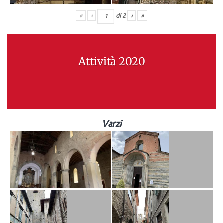
«
‹
di
2
›
»
Attività 2020
Varzi