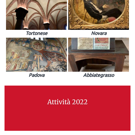
Tortonese
Novara
Padova
Abbiategrasso
Attività 2022