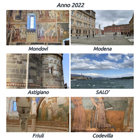
Anno 2022
Mondovì
Modena
Astigiano
SALO'
Friuli
Codevilla