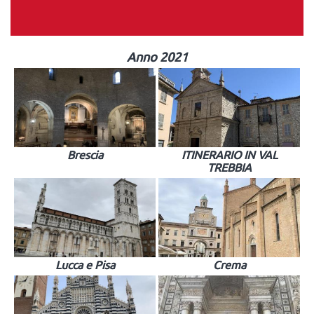
Anno 2021
Brescia
ITINERARIO IN VAL
TREBBIA
Lucca e Pisa
Crema