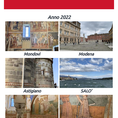
Anno 2022
Mondovì
Modena
Astigiano
SALO'