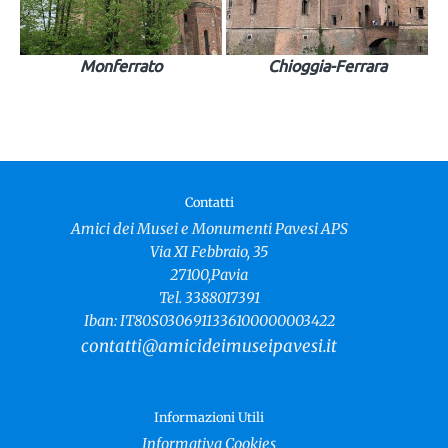
Monferrato
Chioggia-Ferrara
Contatti
Amici dei Musei e Monumenti Pavesi APS
Via XI Febbraio, 35
27100,Pavia
Tel. 3388017391
Iban: IT80S0306911336100000003422
contatti@amicideimuseipavesi.it
Informazioni Utili
Informativa Cookies