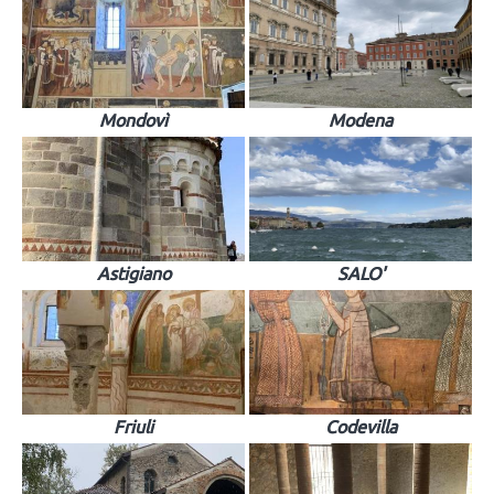
Mondovì
Modena
Astigiano
SALO'
Friuli
Codevilla