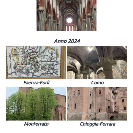
Anno 2024
Faenza-Forlì
Como
Monferrato
Chioggia-Ferrara