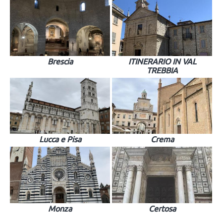
Brescia
ITINERARIO IN VAL
TREBBIA
Lucca e Pisa
Crema
Monza
Certosa