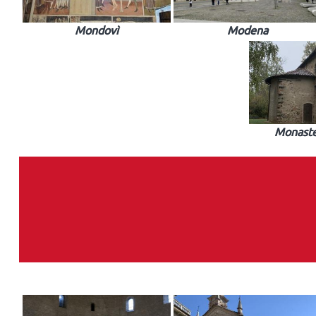
Mondovì
Modena
Monaste