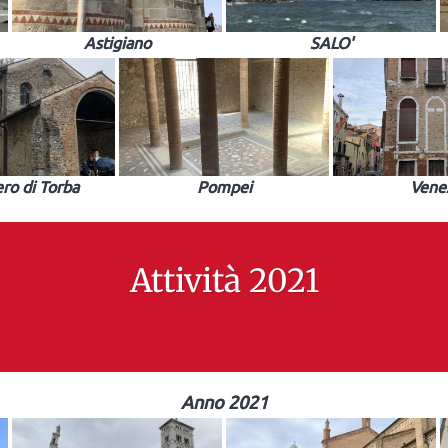
Astigiano
SALO'
ro di Torba
Pompei
Vene
Attività 2021
Anno 2021