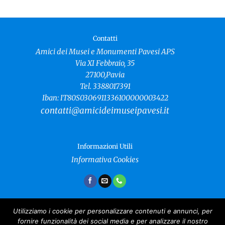
Contatti
Amici dei Musei e Monumenti Pavesi APS
Via XI Febbraio, 35
27100,Pavia
Tel. 3388017391
Iban: IT80S0306911336100000003422
contatti@amicideimuseipavesi.it
Informazioni Utili
Informativa Cookies
Utilizziamo i cookie per personalizzare contenuti e annunci, per
fornire funzionalità dei social media e per analizzare il nostro