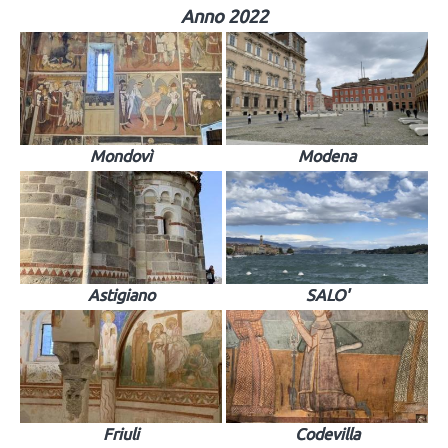
Anno 2022
Mondovì
Modena
Astigiano
SALO'
Friuli
Codevilla