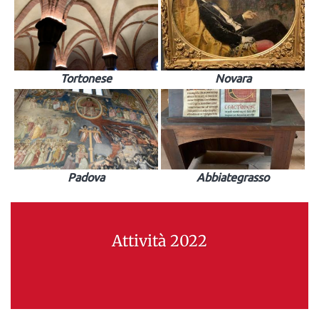
Tortonese
Novara
Padova
Abbiategrasso
Attività 2022