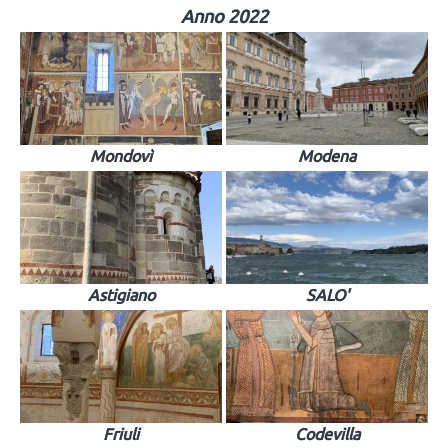
Anno 2022
Mondovì
Modena
Astigiano
SALO'
Friuli
Codevilla