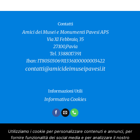
Contatti
Amici dei Musei e Monumenti Pavesi APS
Via XI Febbraio, 35
27100,Pavia
Tel. 3388017391
Iban: IT80S0306911336100000003422
contatti@amicideimuseipavesi.it
Informazioni Utili
Informativa Cookies
Utilizziamo i cookie per personalizzare contenuti e annunci, per
fornire funzionalità dei social media e per analizzare il nostro