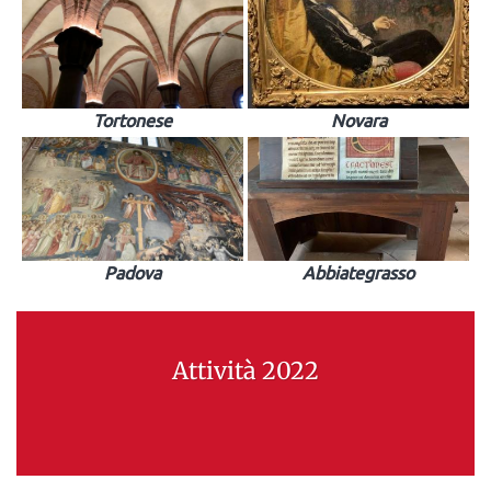
Tortonese
Novara
Padova
Abbiategrasso
Attività 2022