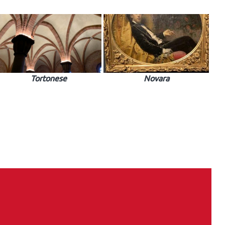
Tortonese
Novara