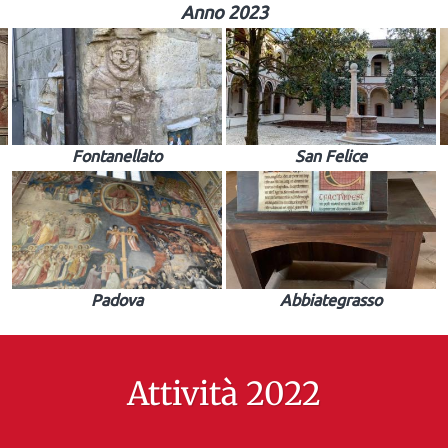
Anno 2023
Fontanellato
San Felice
Padova
Abbiategrasso
Attività 2022