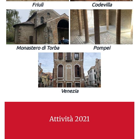
Friuli
Codevilla
Monastero di Torba
Pompei
Venezia
Attività 2021