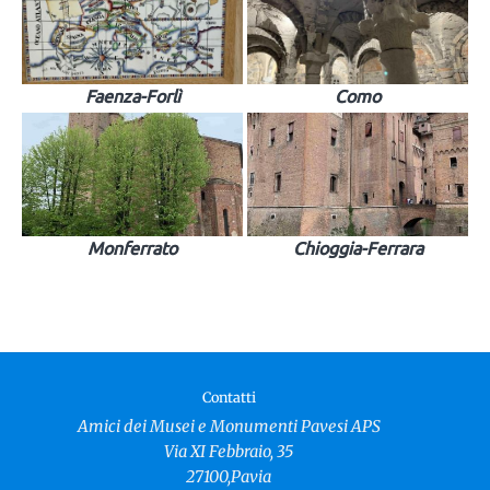
Faenza-Forlì
Como
Monferrato
Chioggia-Ferrara
Contatti
Amici dei Musei e Monumenti Pavesi APS
Via XI Febbraio, 35
27100,Pavia