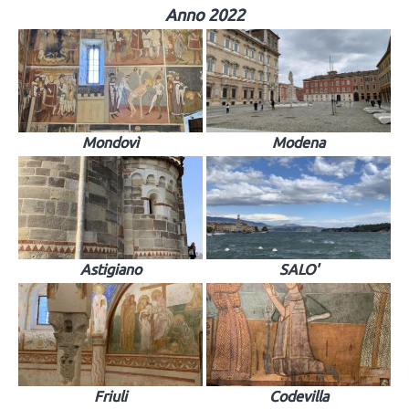
Anno 2022
Mondovì
Modena
Astigiano
SALO'
Friuli
Codevilla