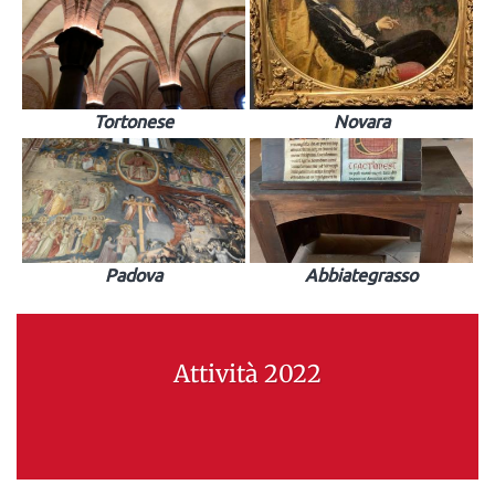
Tortonese
Novara
Padova
Abbiategrasso
Attività 2022