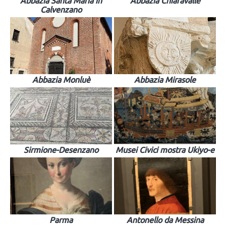
Abbazia Santa Maria in
Abbazia Chiaravalle
Calvenzano
Abbazia Monluè
Abbazia Mirasole
Sirmione-Desenzano
Musei Civici mostra Ukiyo-e
Parma
Antonello da Messina