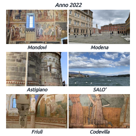
Anno 2022
Mondovì
Modena
Astigiano
SALO'
Friuli
Codevilla