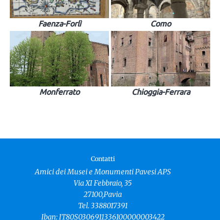
Faenza-Forlì
Como
Monferrato
Chioggia-Ferrara
Contatti
Amici dei Musei e Monumenti Pavesi APS
Via XI Febbraio, 35
27100,Pavia
Tel. 3388017391
Iban: IT80S0306911336100000003422