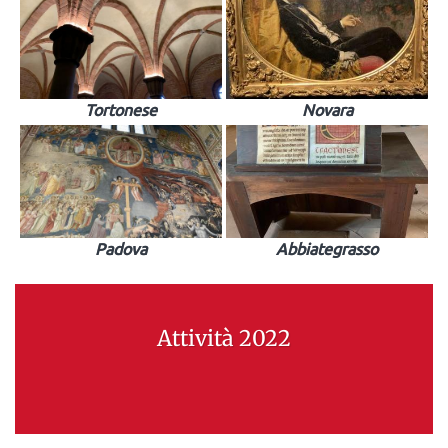
Tortonese
Novara
Padova
Abbiategrasso
Attività 2022