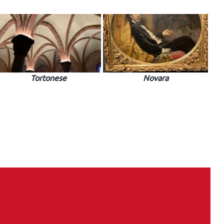
Tortonese
Novara