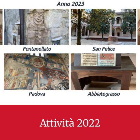
Anno 2023
Fontanellato
San Felice
Padova
Abbiategrasso
Attività 2022