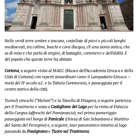
Nelle verdi terre umbre e toscane, costellate di pievi e piccoli borghi
medioevali, tra colline, boschi e corsi d’acqua, c’è una storia antica, che
sa di mito e che parla di origini, di battaglie, commerci e dell’aldilà. E
del popolo che queste terre ha abitato.
Cortona
; a seguire visita al MAEC (Museo dell’Accademia Etrusca e della
Città di Cortona) con reperti straordinari come il Lampadario Etrusco –
metà del IV secolo a.C. e la
Tabula Cortonensis
, e passeggiata per il
centro storico della città.
Tumuli etruschi (“
Meloni
“) e la Tanella di Pitagora; a seguire partenza
per il Trasimeno e sosta a
Castiglione del Lago
per la visita al Palazzo
della Corgna (affreschi del Pomarancio); nel primo pomeriggio
passeggiata nel borgo di
Panicale
(chiesa di San Sebastiano e
Martirio
del Santo
del Perugino) e, a seguire, tour panoramico intorno al lago
passando da
Passignano
e
Tuoro sul Trasimeno
;