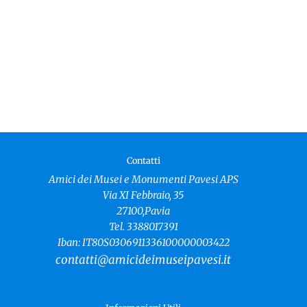
Contatti
Amici dei Musei e Monumenti Pavesi APS
Via XI Febbraio, 35
27100,Pavia
Tel. 3388017391
Iban: IT80S0306911336100000003422
contatti@amicideimuseipavesi.it