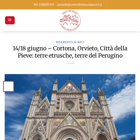
Salta
Tel: 3388017391 - contatti@amicideimuseipavesi.it
ai
contenuti
RISERVATO AI SOCI
14/18 giugno – Cortona, Orvieto, Città della
Pieve: terre etrusche, terre del Perugino