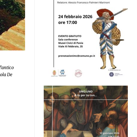
l’antico
iola De