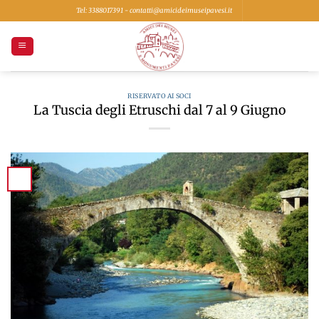
Salta
Tel: 3388017391 - contatti@amicideimuseipavesi.it
ai
contenuti
RISERVATO AI SOCI
La Tuscia degli Etruschi dal 7 al 9 Giugno